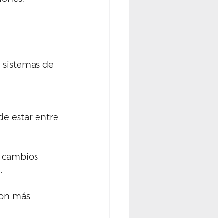
 sistemas de 
de estar entre 
a cambios 
.
son más 