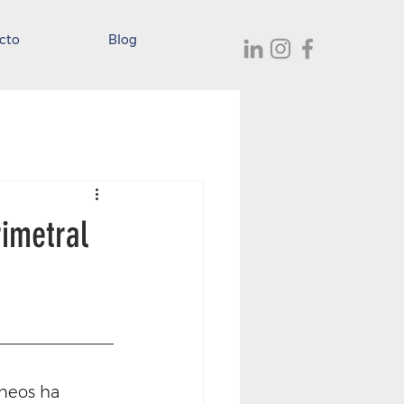
cto
Blog
imetral
neos ha 