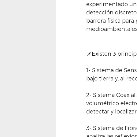
experimentado un 
detección discreto 
barrera física par
medioambientales y
📌Existen 3 princip
1- Sistema de Senso
bajo tierra y, al re
2- Sistema Coaxial
volumétrico elect
detectar y localizar
3- Sistema de Fibra
analiza las reflexi