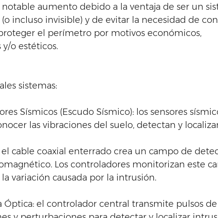
notable aumento debido a la ventaja de ser un si
(o incluso invisible) y de evitar la necesidad de con
a proteger el perímetro por motivos económicos, 
/o estéticos. 
ales sistemas:  
res Sísmicos (Escudo Sísmico): los sensores sísmico
conocer las vibraciones del suelo, detectan y localiza
: el cable coaxial enterrado crea un campo de dete
romagnético. Los controladores monitorizan este c
 la variación causada por la intrusión. 
 Óptica: el controlador central transmite pulsos de 
ones y perturbaciones para detectar y localizar intrus