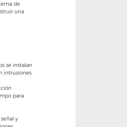
stema de 
struir una 
s se instalan 
n intrusiones. 
cción 
ampo para 
señal y 
iones. 