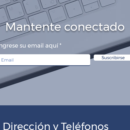
Mantente conectado
ngrese su email aquí
Suscribirse
Dirección y Teléfonos